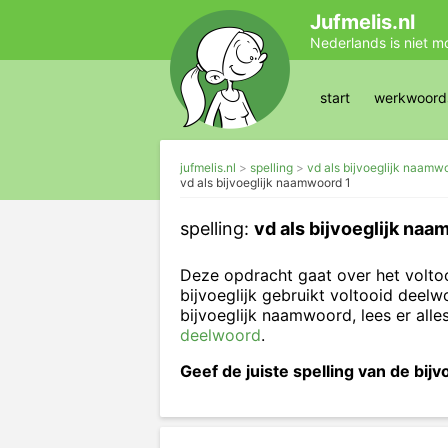
Jufmelis.nl
Nederlands is niet m
start
werkwoords
jufmelis.nl
spelling
vd als bijvoeglijk naamw
vd als bijvoeglijk naamwoord 1
spelling:
vd als bijvoeglijk naa
Deze opdracht gaat over het volto
bijvoeglijk gebruikt voltooid deel
bijvoeglijk naamwoord, lees er alle
deelwoord
.
Geef de juiste spelling van de bij