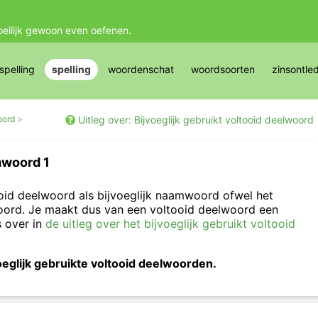
oeilijk gewoon even oefenen.
pelling
spelling
woordenschat
woordsoorten
zinsontle
oord
Uitleg over: Bijvoeglijk gebruikt voltooid deelwoord
mwoord 1
oid deelwoord als bijvoeglijk naamwoord ofwel het
woord. Je maakt dus van een voltooid deelwoord een
s over in
de uitleg over het bijvoeglijk gebruikt voltooid
voeglijk gebruikte voltooid deelwoorden.