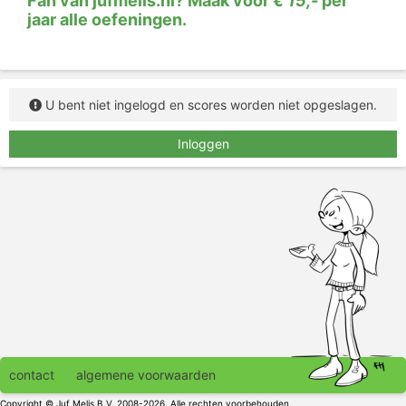
Fan van jufmelis.nl? Maak voor
€ 15,-
per
jaar alle oefeningen.
U bent niet ingelogd en scores worden niet opgeslagen.
Inloggen
contact
algemene voorwaarden
Copyright © Juf Melis B.V. 2008-2026. Alle rechten voorbehouden.