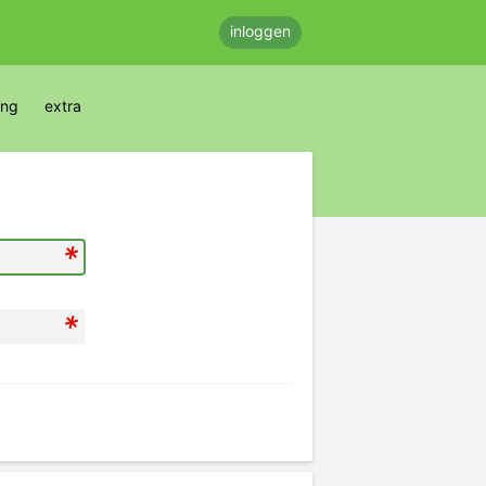
inloggen
ing
extra