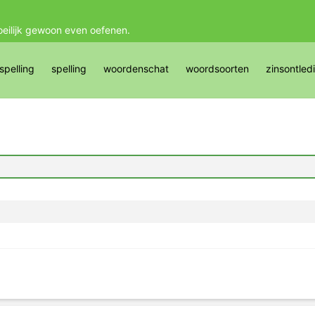
oeilijk gewoon even oefenen.
pelling
spelling
woordenschat
woordsoorten
zinsontled