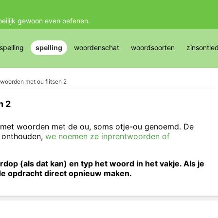
oeilijk gewoon even oefenen.
pelling
spelling
woordenschat
woordsoorten
zinsontle
woorden met ou flitsen 2
n 2
ag met woorden met de ou, soms otje-ou genoemd. De
e onthouden,
we noemen ze inprentwoorden of
op (als dat kan) en typ het woord in het vakje. Als je
 de opdracht direct opnieuw maken.