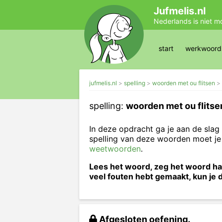
Jufmelis.nl
Nederlands is niet m
start
werkwoords
jufmelis.nl
spelling
woorden met ou flitsen
spelling:
woorden met ou flitse
In deze opdracht ga je aan de sl
spelling van deze woorden moet j
weetwoorden
.
Lees het woord, zeg het woord hard
veel fouten hebt gemaakt, kun je
Afgesloten oefening.