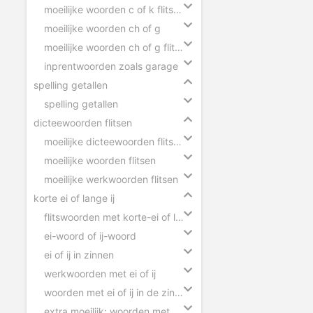
moeilijke woorden c of k flitsen
moeilijke woorden ch of g
moeilijke woorden ch of g flitsen
inprentwoorden zoals garage
spelling getallen
spelling getallen
dicteewoorden flitsen
moeilijke dicteewoorden flitsen
moeilijke woorden flitsen
moeilijke werkwoorden flitsen
korte ei of lange ij
flitswoorden met korte-ei of lange-ij
ei-woord of ij-woord
ei of ij in zinnen
werkwoorden met ei of ij
woorden met ei of ij in de zin slepen
extra moeilijk: woorden met ei of ij