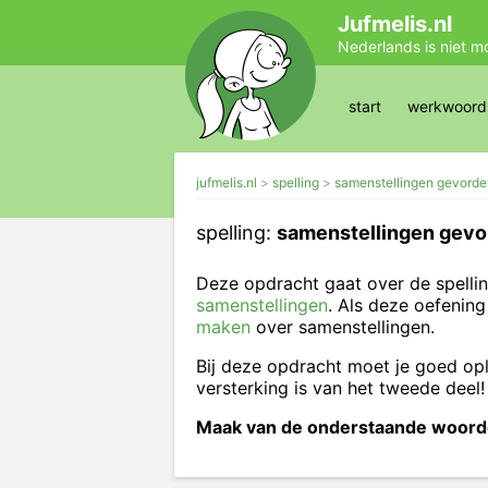
Jufmelis.nl
Nederlands is niet m
start
werkwoords
jufmelis.nl
spelling
samenstellingen gevorde
spelling:
samenstellingen gevo
Deze opdracht gaat over de spelli
samenstellingen
. Als deze oefening
maken
over samenstellingen.
Bij deze opdracht moet je goed opl
versterking is van het tweede deel!
Maak van de onderstaande woorde