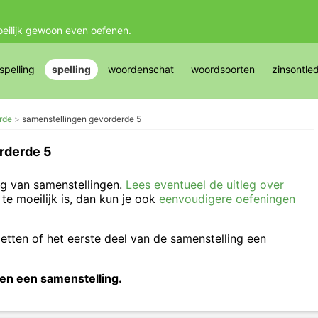
oeilijk gewoon even oefenen.
pelling
spelling
woordenschat
woordsoorten
zinsontle
rde
samenstellingen gevorderde 5
rderde 5
ng van samenstellingen.
Lees eventueel de uitleg over
 te moeilijk is, dan kun je ook
eenvoudigere oefeningen
etten of het eerste deel van de samenstelling een
n een samenstelling.