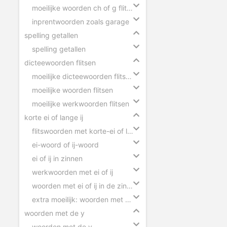
moeilijke woorden ch of g flitsen
inprentwoorden zoals garage
spelling getallen
spelling getallen
dicteewoorden flitsen
moeilijke dicteewoorden flitsen
moeilijke woorden flitsen
moeilijke werkwoorden flitsen
korte ei of lange ij
flitswoorden met korte-ei of lange-ij
ei-woord of ij-woord
ei of ij in zinnen
werkwoorden met ei of ij
woorden met ei of ij in de zin slepen
extra moeilijk: woorden met ei of ij
woorden met de y
woorden met de y