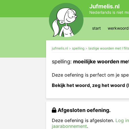
Jufmelis.nl
Nederlands is niet m
start
werkwoords
jufmelis.nl
spelling
lastige woorden met l flit
spelling:
moeilijke woorden met
Deze oefening is perfect om je spe
Bekijk het woord, zeg het woord (
Afgesloten oefening.
Deze oefening is afgesloten.
Log in
jaarabonnement
.