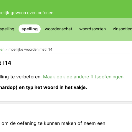
oeilijk gewoon even oefenen.
pelling
spelling
woordenschat
woordsoorten
zinsontle
sen
moeilijke woorden met l 14
 l 14
lling te verbeteren.
Maak ook de andere flitsoefeningen.
hardop) en typ het woord in het vakje.
om de oefening te kunnen maken of neem een