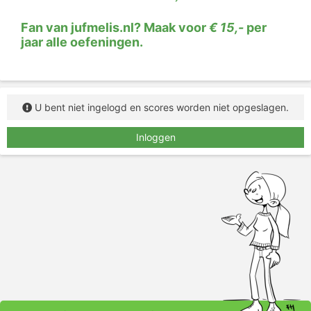
ypsilon
Lees het woord, zeg het woord hardop (als dat kan)
Fan van jufmelis.nl? Maak voor
€ 15,-
per
en typ het woord in het vakje.
jaar alle oefeningen.
U bent niet ingelogd en scores worden niet opgeslagen.
Inloggen