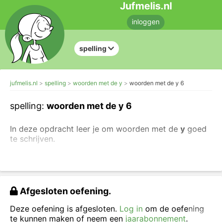
Jufmelis.nl
inloggen
spelling
jufmelis.nl
spelling
woorden met de y
woorden met de y 6
spelling:
woorden met de y 6
In deze opdracht leer je om woorden met de
y
goed
te schrijven.
De
y
is een bijzondere letter. De
y
kan worden
gebruikt als je een 'i' een 'ie' of een 'j' hoort.
De
y
noemen we:
Afgesloten oefening.
Griekse ij
Deze oefening is afgesloten.
Log in
om de oefening
i-grec
te kunnen maken of neem een
jaarabonnement
.