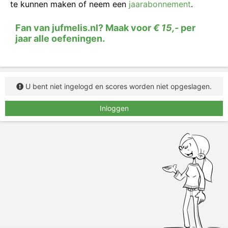
te kunnen maken of neem een
jaarabonnement
.
Lees het woord, zeg het woord (in je hoofd of
Fan van jufmelis.nl? Maak voor
€ 15,-
per
hardop), typ het woord in het vakje.
jaar alle oefeningen.
U bent niet ingelogd en scores worden niet opgeslagen.
Inloggen