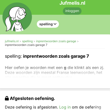
Jufmelis.nl
inloggen
spelling
jufmelis.nl
spelling
inprentwoorden zoals garage
inprentwoorden zoals garage 7
spelling:
inprentwoorden zoals garage 7
Hier oefen je woorden met een
g
die klinkt als een zj.
Deze woorden zijn meestal Franse leenwoorden, het
zijn woorden die je moet onthouden
(inprentwoorden).
Voorbeelden :
Afgesloten oefening.
garage
college
Deze oefening is afgesloten.
Log in
om de oefening
horloge