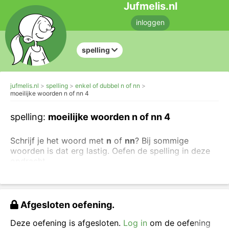
Jufmelis.nl
inloggen
spelling
jufmelis.nl
spelling
enkel of dubbel n of nn
moeilijke woorden n of nn 4
spelling:
moeilijke woorden n of nn 4
Schrijf je het woord met
n
of
nn
? Bij sommige
woorden is dat erg lastig. Oefen de spelling in deze
opdracht.
Liever oefenen met andere letters? Maak dan andere
spellingoefeningen over dubbele en enkele letters.
Afgesloten oefening.
Kies n of nn en neem het hele woord over.
Deze oefening is afgesloten.
Log in
om de oefening