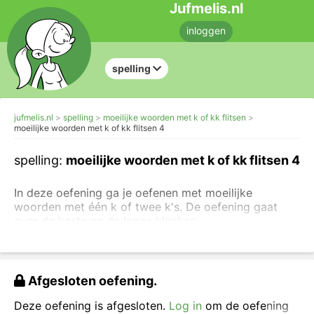
Jufmelis.nl
inloggen
spelling
jufmelis.nl
spelling
moeilijke woorden met k of kk flitsen
moeilijke woorden met k of kk flitsen 4
spelling:
moeilijke woorden met k of kk flitsen 4
In deze oefening ga je oefenen met moeilijke
woorden met één k of twee k's. De oefening gaat
over de korte en de lange klanken.
Je kunt andere oefeningen maken over enkele of
dubbele medeklinkers.
Afgesloten oefening.
Neem het woord over en vul in: k of kk.
Deze oefening is afgesloten.
Log in
om de oefening