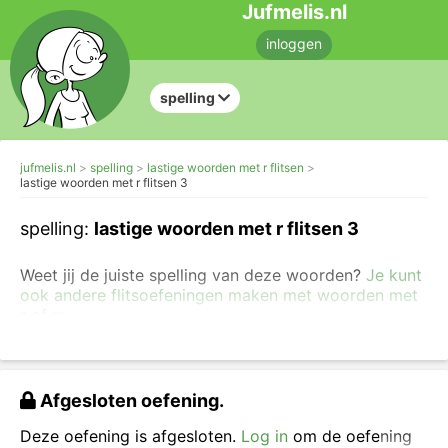
Jufmelis.nl
inloggen
spelling
jufmelis.nl
spelling
lastige woorden met r flitsen
lastige woorden met r flitsen 3
spelling:
lastige woorden met r flitsen 3
Weet jij de juiste spelling van deze woorden?
Je kunt
ook andere flitsoefeningen maken met woorden met
r of rr.
Vul het woord aan met r of rr en schrijf het woord
helemaal over.
Afgesloten oefening.
Deze oefening is afgesloten.
Log in
om de oefening