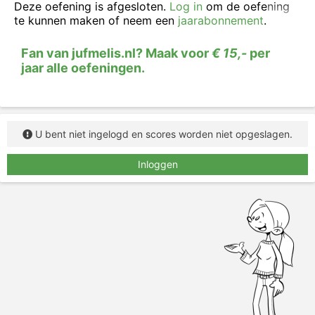
twee ba
z
en - één baa
s
Deze oefening is afgesloten.
Log in
om de oefening
te kunnen maken of neem een
jaarabonnement
.
Zet het zelfstandig naamwoord steeds in het
enkelvoud en let goed op de laatste letter.
Fan van jufmelis.nl? Maak voor
€ 15,-
per
jaar alle oefeningen.
U bent niet ingelogd en scores worden niet opgeslagen.
Inloggen