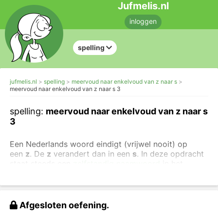
Jufmelis.nl
inloggen
spelling
jufmelis.nl
spelling
meervoud naar enkelvoud van z naar s
meervoud naar enkelvoud van z naar s 3
spelling:
meervoud naar enkelvoud van z naar s
3
Een Nederlands woord eindigt (vrijwel nooit) op
een
z
. De
z
verandert dan in een
s
. In deze opdracht
staat steeds een
zelfstandig naamwoord
in het
meervoud met in het midden de letter
z.
Kijk goed naar de voorbeelden:
Afgesloten oefening.
twee ha
z
en - één haa
s