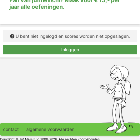
Fan van jufmelis.nl? Maak voor
€ 15,-
per
jaar alle oefeningen.
U bent niet ingelogd en scores worden niet opgeslagen.
Inloggen
contact
algemene voorwaarden
Copyright © Juf Melis B.V. 2008-2026. Alle rechten voorbehouden.