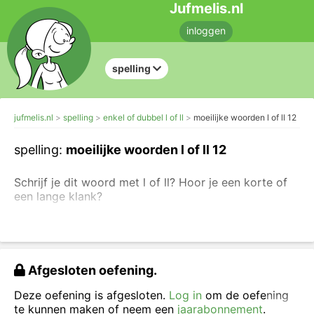
Jufmelis.nl
inloggen
spelling
jufmelis.nl
spelling
enkel of dubbel l of ll
moeilijke woorden l of ll 12
spelling:
moeilijke woorden l of ll 12
Schrijf je dit woord met l of ll? Hoor je een korte of
een lange klank?
Soms is de spelling van een woord een beetje lastig.
Is de spelling voor jou ook lastig? Maak deze
oefening en je weet het.
Je mag ook eerst de
woorden oefenen: woorden met l
of
woorden flitsen
Afgesloten oefening.
met l of ll
.
Deze oefening is afgesloten.
Log in
om de oefening
Schrijf het woord over en vul in: l of ll.
te kunnen maken of neem een
jaarabonnement
.