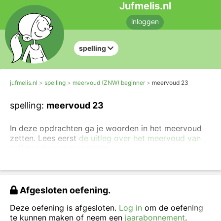
Jufmelis.nl
inloggen
spelling
jufmelis.nl
spelling
meervoud (ZNW) beginner
meervoud 23
spelling:
meervoud 23
In deze opdrachten ga je woorden in het meervoud
zetten. Lees eerst
de uitleg over het meervoud van
zelfstandig naamwoorden
.
Als je de opdrachten te moeilijk vindt, kun je eerst
de
eenvoudigere opdrachten van het meervoud
maken
en als je de opdrachten te makkelijk vindt, dan kun je
Afgesloten oefening.
moeilijkere opdrachten van het meervoud
maken.
Deze oefening is afgesloten.
Log in
om de oefening
Zet de woorden in het meervoud.
te kunnen maken of neem een
jaarabonnement
.