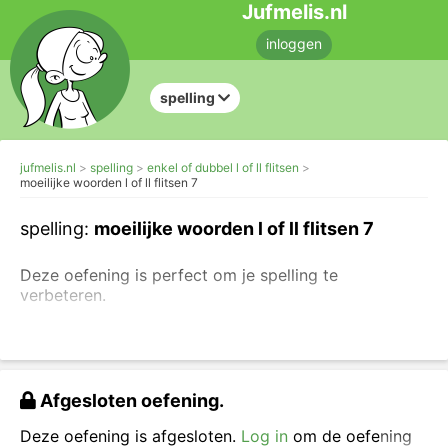
Jufmelis.nl
inloggen
spelling
jufmelis.nl
spelling
enkel of dubbel l of ll flitsen
moeilijke woorden l of ll flitsen 7
spelling:
moeilijke woorden l of ll flitsen 7
Deze oefening is perfect om je spelling te
verbeteren.
Maak ook de andere flitsoefeningen.
Bekijk het woord, zeg het woord (hardop) en typ
het woord in het vakje.
Afgesloten oefening.
Deze oefening is afgesloten.
Log in
om de oefening