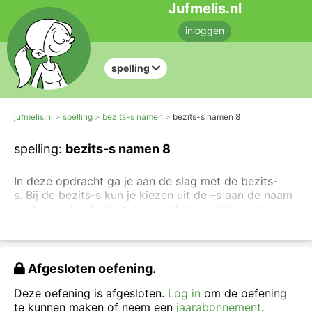
Jufmelis.nl
inloggen
spelling
jufmelis.nl
spelling
bezits-s namen
bezits-s namen 8
spelling:
bezits-s namen 8
In deze opdracht ga je aan de slag met de bezits-
s. Bij de bezits-s kun je kiezen uit de –s aan de naam
vast, een –'s of alleen een –s of soms alleen een
apostrof (-').
Lees eerst de uitleg over de bezits-s
.
Schrijf de naam met de bezits-s.
Afgesloten oefening.
Deze oefening is afgesloten.
Log in
om de oefening
te kunnen maken of neem een
jaarabonnement
.