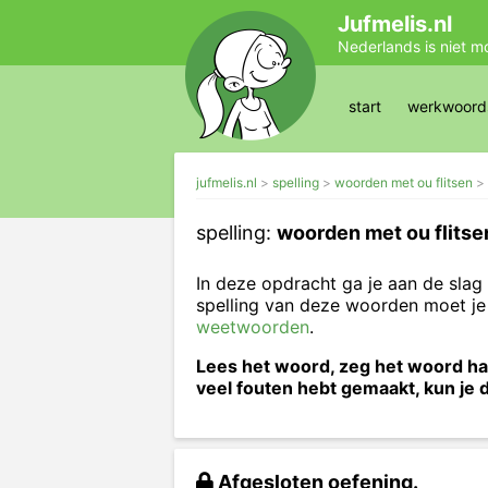
Jufmelis.nl
Nederlands is niet m
start
werkwoords
jufmelis.nl
spelling
woorden met ou flitsen
spelling:
woorden met ou flitse
In deze opdracht ga je aan de sl
spelling van deze woorden moet j
weetwoorden
.
Lees het woord, zeg het woord hard
veel fouten hebt gemaakt, kun je
Afgesloten oefening.