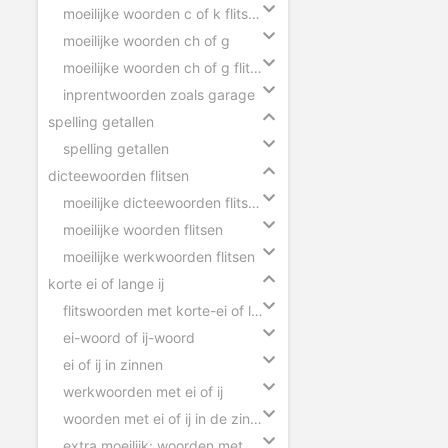
moeilijke woorden c of k flitsen
moeilijke woorden ch of g
moeilijke woorden ch of g flitsen
inprentwoorden zoals garage
spelling getallen
spelling getallen
dicteewoorden flitsen
moeilijke dicteewoorden flitsen
moeilijke woorden flitsen
moeilijke werkwoorden flitsen
korte ei of lange ij
flitswoorden met korte-ei of lange-ij
ei-woord of ij-woord
ei of ij in zinnen
werkwoorden met ei of ij
woorden met ei of ij in de zin slepen
extra moeilijk: woorden met ei of ij