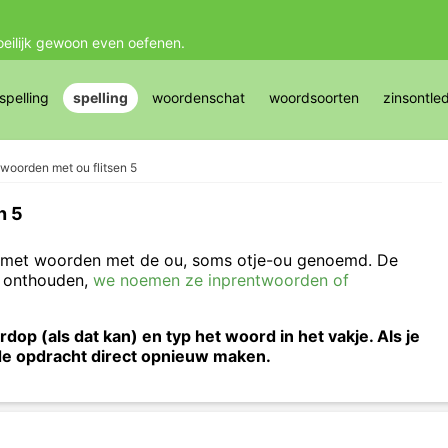
oeilijk gewoon even oefenen.
pelling
spelling
woordenschat
woordsoorten
zinsontle
woorden met ou flitsen 5
n 5
ag met woorden met de ou, soms otje-ou genoemd. De
e onthouden,
we noemen ze inprentwoorden of
op (als dat kan) en typ het woord in het vakje. Als je
 de opdracht direct opnieuw maken.