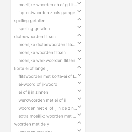
moeilijke woorden ch of g flitsen
inprentwoorden zoals garage
spelling getallen
spelling getallen
dicteewoorden flitsen
moeilijke dicteewoorden flitsen
moeilijke woorden flitsen
moeilijke werkwoorden flitsen
korte ei of lange ij
flitswoorden met korte-ei of lange-ij
ei-woord of ij-woord
ei of ij in zinnen
werkwoorden met ei of ij
woorden met ei of ij in de zin slepen
extra moeilijk: woorden met ei of ij
woorden met de y
woorden met de y