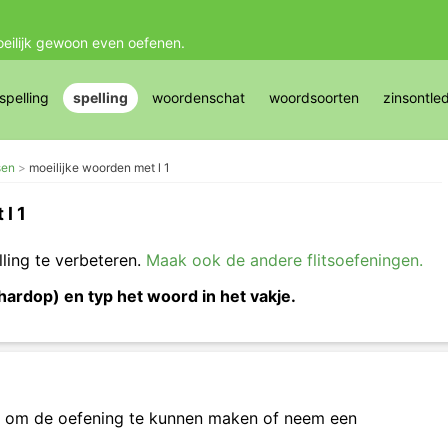
oeilijk gewoon even oefenen.
pelling
spelling
woordenschat
woordsoorten
zinsontle
sen
moeilijke woorden met l 1
l 1
lling te verbeteren.
Maak ook de andere flitsoefeningen.
hardop) en typ het woord in het vakje.
om de oefening te kunnen maken of neem een