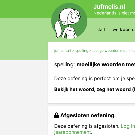
Jufmelis.nl
Nederlands is niet m
start
werkwoords
jufmelis.nl
spelling
lastige woorden met l flit
spelling:
moeilijke woorden met 
Deze oefening is perfect om je spe
Bekijk het woord, zeg het woord (
Afgesloten oefening.
Deze oefening is afgesloten.
Log in
jaarabonnement
.