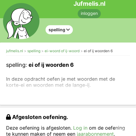
Jufmelis.nl
inloggen
spelling
jufmelis.nl
spelling
ei-woord of ij-woord
ei of ij woorden 6
spelling:
ei of ij woorden 6
In deze opdracht oefen je met woorden met de
korte-ei en woorden met de lange-ij.
Schrijf het woord over en vul korte-ei of lange-ij in.
Afgesloten oefening.
Deze oefening is afgesloten.
Log in
om de oefening
te kunnen maken of neem een
jaarabonnement
.