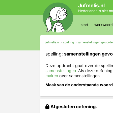
Jufmelis.nl
Nederlands is niet m
start
werkwoords
jufmelis.nl
spelling
samenstellingen gevorde
spelling:
samenstellingen gevo
Deze opdracht gaat over de spelli
samenstellingen
. Als deze oefening
maken
over samenstellingen.
Maak van de onderstaande woorde
Afgesloten oefening.