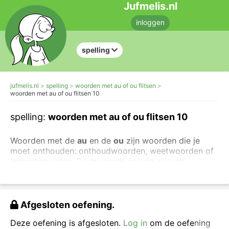
Jufmelis.nl
inloggen
spelling
jufmelis.nl
spelling
woorden met au of ou flitsen
woorden met au of ou flitsen 10
spelling:
woorden met au of ou flitsen 10
Woorden met de
au
en de
ou
zijn woorden die je
moet onthouden: onthoudwoorden, weetwoorden of
inprentwoorden. De
au
wordt ook de atje-
au
genoemd en de
ou
de otje-
o
u
.
Je kunt ook makkelijkere oefeningen maken over
woorden met ou.
Of oefen allemaal woorden met au
Afgesloten oefening.
in een verhaal: het au-verhaal.
Deze oefening is afgesloten.
Log in
om de oefening
Kijk goed naar het woord, zeg het woord hardop en