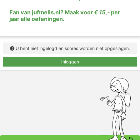
ypsilon
Lees het woord, zeg het woord hardop (als dat kan)
Fan van jufmelis.nl? Maak voor
€ 15,-
per
en typ het woord in het vakje.
jaar alle oefeningen.
U bent niet ingelogd en scores worden niet opgeslagen.
Inloggen