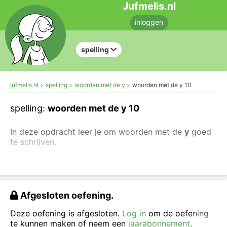
Jufmelis.nl
inloggen
spelling
jufmelis.nl
spelling
woorden met de y
woorden met de y 10
spelling:
woorden met de y 10
In deze opdracht leer je om woorden met de
y
goed
te schrijven.
De
y
is een bijzondere letter. De
y
kan worden
gebruikt als je een 'i' een 'ie' of een 'j' hoort.
De
y
noemen we:
Afgesloten oefening.
Griekse ij
Deze oefening is afgesloten.
Log in
om de oefening
i-grec
te kunnen maken of neem een
jaarabonnement
.