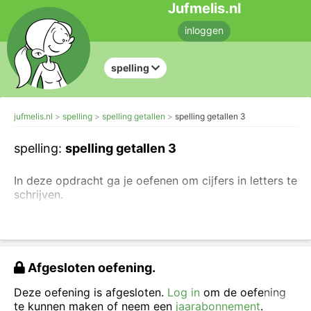
Jufmelis.nl
inloggen
spelling
jufmelis.nl
spelling
spelling getallen
spelling getallen 3
spelling:
spelling getallen 3
In deze opdracht ga je oefenen om cijfers in letters te
schrijven.
Schrijf de getallen in woorden.
Afgesloten oefening.
Deze oefening is afgesloten.
Log in
om de oefening
te kunnen maken of neem een
jaarabonnement
.