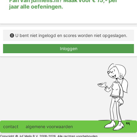
Fan van jufmelis.nl? Maak voor
€ 15,-
per
jaar alle oefeningen.
U bent niet ingelogd en scores worden niet opgeslagen.
Inloggen
contact
algemene voorwaarden
Copyright © Juf Melis B.V. 2008-2026. Alle rechten voorbehouden.