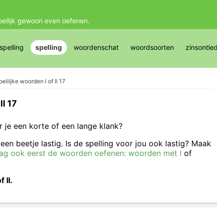
oeilijk gewoon even oefenen.
pelling
spelling
woordenschat
woordsoorten
zinsontle
eilijke woorden l of ll 17
ll 17
or je een korte of een lange klank?
en beetje lastig. Is de spelling voor jou ook lastig? Maak
ag ook eerst de woorden oefenen: woorden met l
of
f ll.