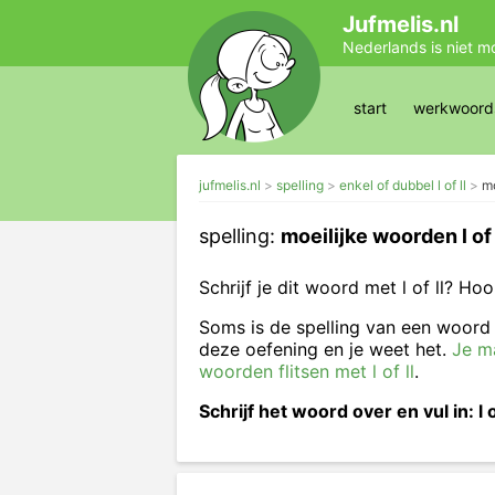
Jufmelis.nl
Nederlands is niet m
start
werkwoords
jufmelis.nl
spelling
enkel of dubbel l of ll
mo
spelling:
moeilijke woorden l of 
Schrijf je dit woord met l of ll? Ho
Soms is de spelling van een woord e
deze oefening en je weet het.
Je m
woorden flitsen met l of ll
.
Schrijf het woord over en vul in: l o