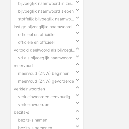
bijvoeglijk naamwoord in zinnen
bijvoeglijk naamwoord slepen
stoffelijk bijvoeglijk naamwoord herkennen
lastige bijvoeglijke naamwoorden
officieel en officiële
officiële en officieel
voltooid deelwoord als bijvoeglijk naamwoord
vd als bijvoeglijk naamwoord
meervoud
meervoud (ZNW) beginner
meervoud (ZNW) gevorderde
verkleinwoorden
verkleinwoorden eenvoudig
verkleinwoorden
bezits-s
bezits-s namen
bezits-s personen