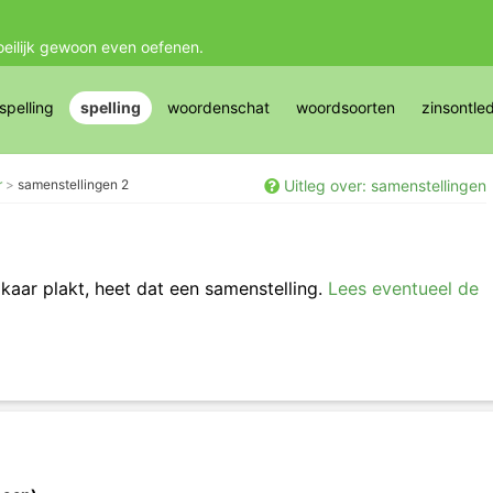
oeilijk gewoon even oefenen.
pelling
spelling
woordenschat
woordsoorten
zinsontle
r
samenstellingen 2
Uitleg over: samenstellingen
kaar plakt, heet dat een samenstelling.
Lees eventueel de