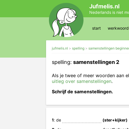
Jufmelis.nl
Nederlands is niet m
start
werkwoords
jufmelis.nl
spelling
samenstellingen beginne
spelling:
samenstellingen 2
Als je twee of meer woorden aan el
uitleg over samenstellingen
.
Schrijf de samenstellingen.
1
: de
(ster+kijker)