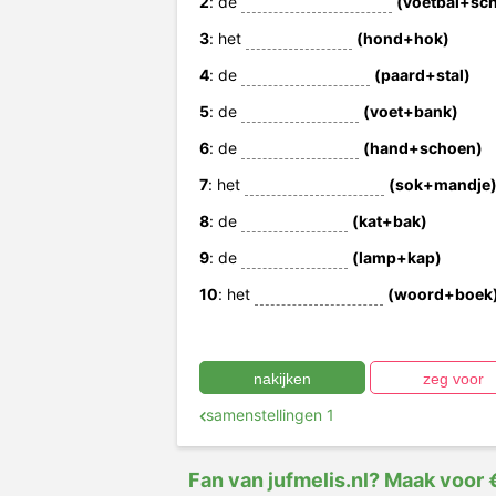
2
: de
(voetbal+sc
3
: het
(hond+hok)
4
: de
(paard+stal)
5
: de
(voet+bank)
6
: de
(hand+schoen)
7
: het
(sok+mandje
8
: de
(kat+bak)
9
: de
(lamp+kap)
10
: het
(woord+boek
samenstellingen 1
Fan van jufmelis.nl? Maak voor