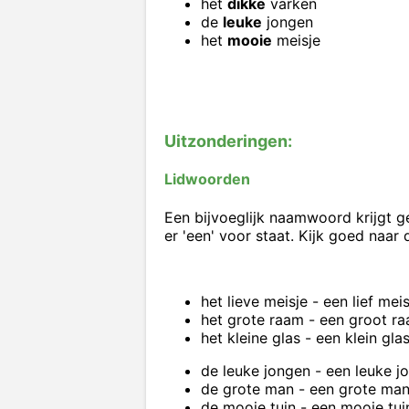
het
dikke
varken
de
leuke
jongen
het
mooie
meisje
Uitzonderingen:
Lidwoorden
Een bijvoeglijk naamwoord krijgt g
er 'een' voor staat. Kijk goed naa
het lieve meisje - een lief meis
het grote raam - een groot r
het kleine glas - een klein gla
de leuke jongen - een leuke j
de grote man - een grote ma
de mooie tuin - een mooie tui