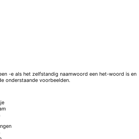
een -e als het zelfstandig naamwoord een het-woord is en
r de onderstaande voorbeelden.
je
aam
s
ongen
n
n