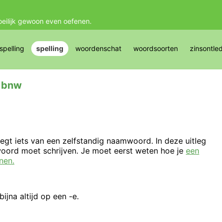
oeilijk gewoon even oefenen.
pelling
spelling
woordenschat
woordsoorten
zinsontle
: bnw
gt iets van een zelfstandig naamwoord. In deze uitleg
mwoord moet schrijven. Je moet eerst weten hoe je
een
nen.
ijna altijd op een -e.