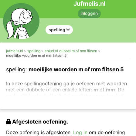
Jufmelis.nl
inloggen
spelling
jufmelis.nl
spelling
enkel of dubbel m of mm flitsen
moeilijke woorden m of mm flitsen 5
spelling:
moeilijke woorden m of mm flitsen 5
In deze spellingoefening ga je oefenen met woorden
met een dubbele of een enkele letter:
m
of
mm
. De
opdracht bestaat uit allerlei moeilijke woorden, het
zijn woorden die ook vaak in dictees worden
gebruikt.
Lees het woord, zeg het woord (hardop of in je
Afgesloten oefening.
hoofd) en kijk goed naar de spelling van het woord.
Daarna typ je het woord in het vakje.
Deze oefening is afgesloten.
Log in
om de oefening