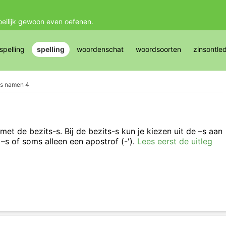
oeilijk gewoon even oefenen.
pelling
spelling
woordenschat
woordsoorten
zinsontle
-s namen 4
met de bezits-s. Bij de bezits-s kun je kiezen uit de –s aan
 –s of soms alleen een apostrof (-').
Lees eerst de uitleg