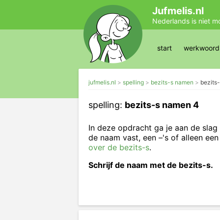
Jufmelis.nl
Nederlands is niet m
start
werkwoords
jufmelis.nl
spelling
bezits-s namen
bezits
spelling:
bezits-s namen 4
In deze opdracht ga je aan de slag 
de naam vast, een –'s of alleen een
over de bezits-s
.
Schrijf de naam met de bezits-s.