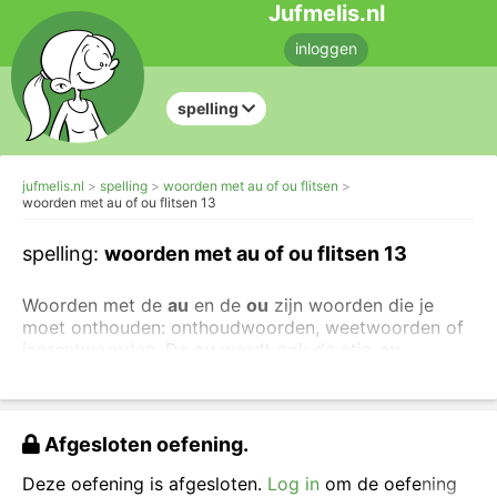
Jufmelis.nl
inloggen
spelling
jufmelis.nl
spelling
woorden met au of ou flitsen
woorden met au of ou flitsen 13
spelling:
woorden met au of ou flitsen 13
Woorden met de
au
en de
ou
zijn woorden die je
moet onthouden: onthoudwoorden, weetwoorden of
inprentwoorden. De
au
wordt ook de atje-
au
genoemd en de
ou
de otje-
o
u
.
Je kunt ook makkelijkere oefeningen maken over
woorden met ou.
Of oefen allemaal woorden met au
Afgesloten oefening.
in een verhaal: het au-verhaal.
Deze oefening is afgesloten.
Log in
om de oefening
Kijk goed naar het woord, zeg het woord hardop en