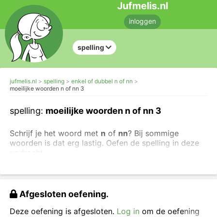
Jufmelis.nl
inloggen
spelling
jufmelis.nl
spelling
enkel of dubbel n of nn
moeilijke woorden n of nn 3
spelling:
moeilijke woorden n of nn 3
Schrijf je het woord met
n
of
nn
? Bij sommige
woorden is dat erg lastig. Oefen de spelling in deze
opdracht.
Liever oefenen met andere letters? Maak dan andere
spellingoefeningen over dubbele en enkele letters.
Afgesloten oefening.
Kies n of nn en neem het hele woord over.
Deze oefening is afgesloten.
Log in
om de oefening