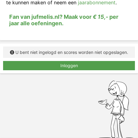
Lees het woord, zeg het woord hardop (als dat kan)
te kunnen maken of neem een
jaarabonnement
.
en typ het woord in het vakje.
Fan van jufmelis.nl? Maak voor
€ 15,-
per
jaar alle oefeningen.
U bent niet ingelogd en scores worden niet opgeslagen.
Inloggen