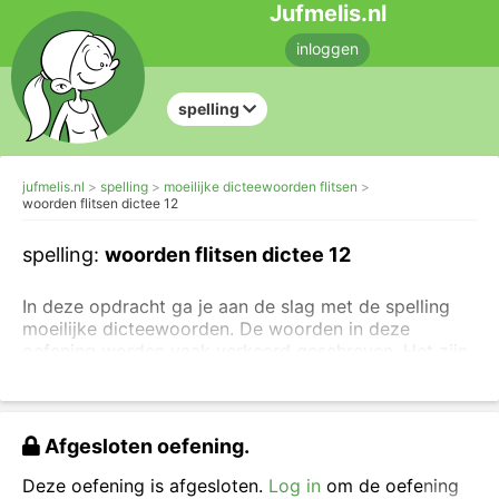
Jufmelis.nl
inloggen
spelling
jufmelis.nl
spelling
moeilijke dicteewoorden flitsen
woorden flitsen dictee 12
spelling:
woorden flitsen dictee 12
In deze opdracht ga je aan de slag met de spelling
moeilijke dicteewoorden. De woorden in deze
oefening worden vaak verkeerd geschreven. Het zijn
vooral woorden die je moet onthouden, we noemen
ze inprentwoorden of weetwoorden. Veel van deze
moeilijke woorden zijn leenwoorden uit het Engels of
het Frans. Je leert deze woorden vooral door ze
Afgesloten oefening.
vaak te zien en te schrijven.
Deze oefening is afgesloten.
Log in
om de oefening