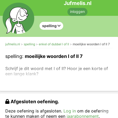
Jufmelis.nl
inloggen
spelling
jufmelis.nl
spelling
enkel of dubbel l of ll
moeilijke woorden l of ll 7
spelling:
moeilijke woorden l of ll 7
Schrijf je dit woord met l of ll? Hoor je een korte of
een lange klank?
Soms is de spelling van een woord een beetje lastig.
Is de spelling voor jou ook lastig? Maak deze
oefening en je weet het.
Je mag ook eerst de
woorden oefenen: woorden met l
of
woorden flitsen
Afgesloten oefening.
met l of ll
.
Deze oefening is afgesloten.
Log in
om de oefening
Schrijf het woord over en vul in: l of ll.
te kunnen maken of neem een
jaarabonnement
.