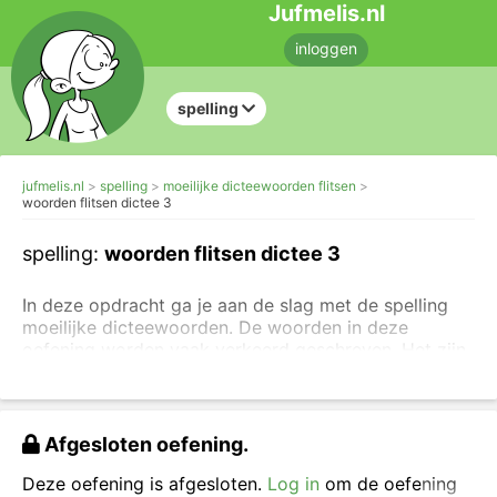
Jufmelis.nl
inloggen
spelling
jufmelis.nl
spelling
moeilijke dicteewoorden flitsen
woorden flitsen dictee 3
spelling:
woorden flitsen dictee 3
In deze opdracht ga je aan de slag met de spelling
moeilijke dicteewoorden. De woorden in deze
oefening worden vaak verkeerd geschreven. Het zijn
vooral woorden die je moet onthouden, we noemen
ze inprentwoorden of weetwoorden. Veel van deze
moeilijke woorden zijn leenwoorden uit het Engels of
het Frans. Je leert deze woorden vooral door ze
Afgesloten oefening.
vaak te zien en te schrijven.
Deze oefening is afgesloten.
Log in
om de oefening