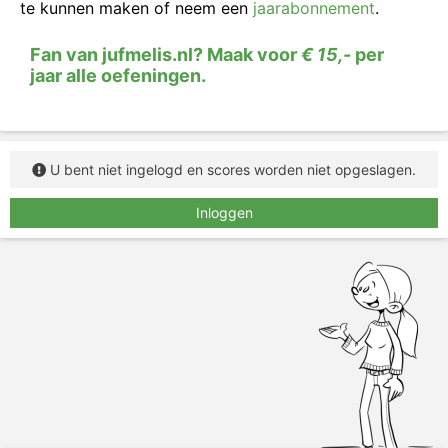
Lees het woord, zeg het woord hardop (als dat kan)
te kunnen maken of neem een
jaarabonnement
.
en typ het woord in het vakje.
Fan van jufmelis.nl? Maak voor
€ 15,-
per
jaar alle oefeningen.
U bent niet ingelogd en scores worden niet opgeslagen.
Inloggen