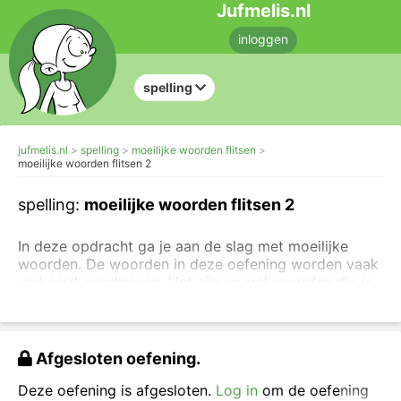
Jufmelis.nl
inloggen
spelling
jufmelis.nl
spelling
moeilijke woorden flitsen
moeilijke woorden flitsen 2
spelling:
moeilijke woorden flitsen 2
In deze opdracht ga je aan de slag met moeilijke
woorden. De woorden in deze oefening worden vaak
verkeerd geschreven. Het zijn vooral woorden die je
moet onthouden, we noemen ze inprentwoorden of
weetwoorden.
Lees het woord, zeg het woord hardop (als dat kan)
Afgesloten oefening.
en typ het woord in het vakje.
Deze oefening is afgesloten.
Log in
om de oefening