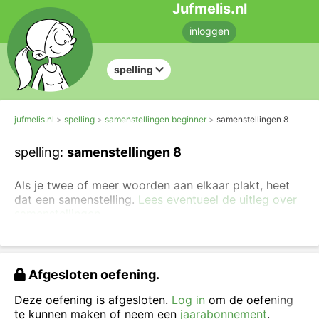
Jufmelis.nl
inloggen
spelling
jufmelis.nl
spelling
samenstellingen beginner
samenstellingen 8
spelling:
samenstellingen 8
Als je twee of meer woorden aan elkaar plakt, heet
dat een samenstelling.
Lees eventueel de uitleg over
samenstellingen
.
Schrijf de samenstellingen.
Afgesloten oefening.
Deze oefening is afgesloten.
Log in
om de oefening
te kunnen maken of neem een
jaarabonnement
.