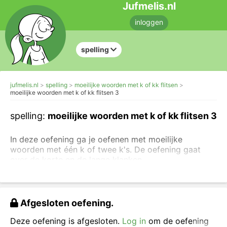
Jufmelis.nl
inloggen
spelling
jufmelis.nl
spelling
moeilijke woorden met k of kk flitsen
moeilijke woorden met k of kk flitsen 3
spelling:
moeilijke woorden met k of kk flitsen 3
In deze oefening ga je oefenen met moeilijke
woorden met één k of twee k's. De oefening gaat
over de korte en de lange klanken.
Je kunt andere oefeningen maken over enkele of
dubbele medeklinkers.
Afgesloten oefening.
Neem het woord over en vul in: k of kk.
Deze oefening is afgesloten.
Log in
om de oefening