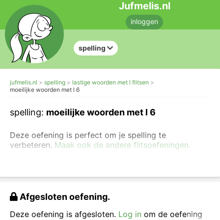
Jufmelis.nl
inloggen
spelling
jufmelis.nl
spelling
lastige woorden met l flitsen
moeilijke woorden met l 6
spelling:
moeilijke woorden met l 6
Deze oefening is perfect om je spelling te
verbeteren.
Maak ook de andere flitsoefeningen.
Bekijk het woord, zeg het woord (hardop) en typ
het woord in het vakje.
Afgesloten oefening.
Deze oefening is afgesloten.
Log in
om de oefening