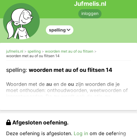
Jufmelis.nl
inloggen
spelling
jufmelis.nl
spelling
woorden met au of ou flitsen
woorden met au of ou flitsen 14
spelling:
woorden met au of ou flitsen 14
Woorden met de
au
en de
ou
zijn woorden die je
moet onthouden: onthoudwoorden, weetwoorden of
inprentwoorden. De
au
wordt ook de atje-
au
genoemd en de
ou
de otje-
o
u
.
Je kunt ook makkelijkere oefeningen maken over
woorden met ou.
Of oefen allemaal woorden met au
Afgesloten oefening.
in een verhaal: het au-verhaal.
Deze oefening is afgesloten.
Log in
om de oefening
Kijk goed naar het woord, zeg het woord hardop en