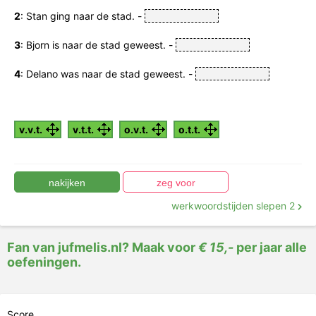
o.v.t.: onvoltooid verleden tijd
2
: Stan ging naar de stad. -
v.v.t.: voltooid verleden tijd
3
: Bjorn is naar de stad geweest. -
Sleep de juiste tijden achter de zinnen
.
4
: Delano was naar de stad geweest. -
v.v.t.
v.t.t.
o.v.t.
o.t.t.
werkwoordstijden slepen 2
Fan van jufmelis.nl? Maak voor
€ 15,-
per jaar alle
oefeningen.
Score