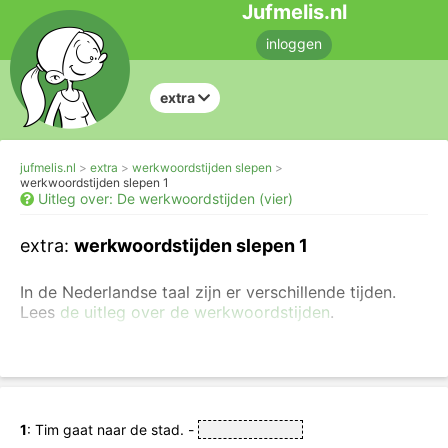
Jufmelis.nl
inloggen
extra
jufmelis.nl
extra
werkwoordstijden slepen
werkwoordstijden slepen 1
Uitleg over: De werkwoordstijden (vier)
extra:
werkwoordstijden slepen 1
In de Nederlandse taal zijn er verschillende tijden.
Lees
d
e uitleg over de werkwoordstijden
.
Kies uit:
o.t.t.: onvoltooid tegenwoordige tijd
v.t.t.: voltooid tegenwoordige tijd
1
: Tim gaat naar de stad. -