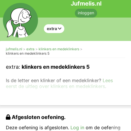
Jufmelis.nl
inloggen
extra
jufmelis.nl
extra
klinkers en medeklinkers
klinkers en medeklinkers 5
extra:
klinkers en medeklinkers 5
Is de letter een klinker of een medeklinker?
Lees
eerst de uitleg over klinkers en medeklinkers
.
In deze opdracht geef je aan of de letters klinkers of
medeklinkers zijn. Je kunt ook eerst opdrachten
maken over
het herkennen van hoofletters en kleine
letters
.
Afgesloten oefening.
Geef aan of de letter een klinker of medeklinker is.
Deze oefening is afgesloten.
Log in
om de oefening