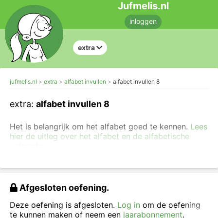
Jufmelis.nl
inloggen
extra
jufmelis.nl
extra
alfabet invullen
alfabet invullen 8
extra:
alfabet invullen 8
Het is belangrijk om het alfabet goed te kennen.
Lees
hier de uitleg over het alfabet en de alfabetische
volgorde.
In deze opdracht zie je steeds een letter van het
alfabet, vul de letter in die daarna komt.
Als je liever
sleepopdrachten wilt maken over het alfabet dan kan
Afgesloten oefening.
dat ook.
Deze oefening is afgesloten.
Log in
om de oefening
Vul de juiste letter in.
te kunnen maken of neem een
jaarabonnement
.