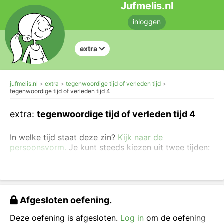
Jufmelis.nl
inloggen
extra
jufmelis.nl
extra
tegenwoordige tijd of verleden tijd
tegenwoordige tijd of verleden tijd 4
extra:
tegenwoordige tijd of verleden tijd 4
In welke tijd staat deze zin?
Kijk naar de
persoonsvorm.
Je kunt steeds kiezen uit twee tijden:
tt:
tegenwoordige tijd (dat is nu)
vt:
verleden tijd (dat is al geweest)
Kies bij elke zin de juiste tijd.
Afgesloten oefening.
Deze oefening is afgesloten.
Log in
om de oefening