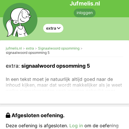
Jufmelis.nl
inloggen
extra
jufmelis.nl
extra
Signaalwoord opsomming
signaalwoord opsomming 5
extra:
signaalwoord opsomming 5
In een tekst moet je natuurlijk altijd goed naar de
inhoud kijken, maar dat wordt makkelijker als je weet
welke signaalwoorden vaak worden gebruikt voor
bepaalde tekstverbanden.
Lees hier de algemene
uitleg over signaalwoorden en tekstverbanden.
Je gaat hier oefenen met het herkennen van
de
Afgesloten oefening.
signaalwoorden voor opsomming
. Klik per rijtje één
woord aan dat een
signaalwoord voor op
somming
Deze oefening is afgesloten.
Log in
om de oefening