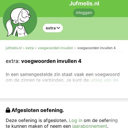
Jufmelis.nl
inloggen
extra
jufmelis.nl
extra
voegwoorden invullen
voegwoorden invullen 4
extra:
voegwoorden invullen 4
In een samengestelde zin staat vaak een voegwoord
om de zinnen te verbinden. Je kunt de
uitleg van de
voegwoorden lezen
of eerst
de oefeningen maken
om voegwoorden te herkennen
.
Vul in de onderstaande zinnen het juiste voegwoord
in. Voor deze zinnen kies je uit de volgende
Afgesloten oefening.
voegwoorden
maar
,
want, omdat
.
Deze oefening is afgesloten.
Log in
om de oefening
te kunnen maken of neem een
jaarabonnement
.