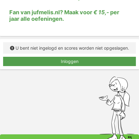
Fan van jufmelis.nl? Maak voor
€ 15,-
per
jaar alle oefeningen.
U bent niet ingelogd en scores worden niet opgeslagen.
Inloggen