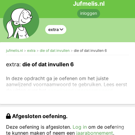
Jufmelis.nl
inloggen
extra
jufmelis.nl
extra
die of dat invullen
die of dat invullen 6
extra:
die of dat invullen 6
In deze opdracht ga je oefenen om het juiste
aanwijzend voornaamwoord te gebruiken. Lees eerst
de uitleg over het
aanwijzend voornaamwoord
Vul een aanwijzend voornaamwoord in, je mag
kiezen uit
die
of
dat
.
Afgesloten oefening.
Deze oefening is afgesloten.
Log in
om de oefening
te kunnen maken of neem een
jaarabonnement
.