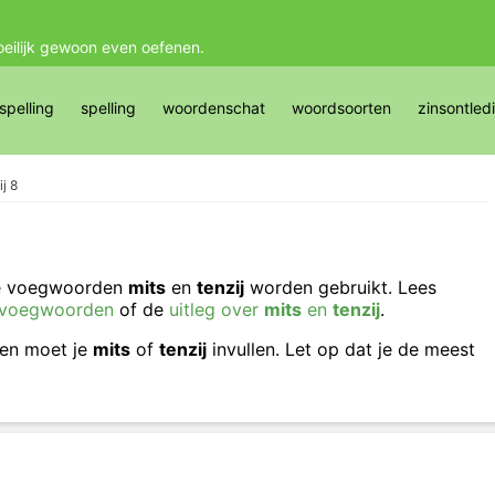
oeilijk gewoon even oefenen.
pelling
spelling
woordenschat
woordsoorten
zinsontled
ij 8
e voegwoorden
mits
en
tenzij
worden gebruikt. Lees
r voegwoorden
of de
uitleg over
mits
en
tenzij
.
nen moet je
mits
of
tenzij
invullen. Let op dat je de meest