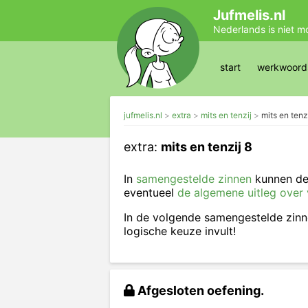
Jufmelis.nl
Nederlands is niet m
start
werkwoords
jufmelis.nl
extra
mits en tenzij
mits en tenz
extra:
mits en tenzij 8
In
samengestelde zinnen
kunnen d
eventueel
de algemene uitleg ove
In de volgende samengestelde zin
logische keuze invult!
Afgesloten oefening.