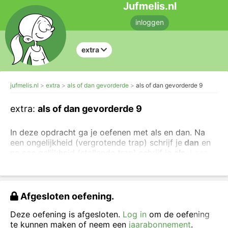
Jufmelis.nl
inloggen
extra
jufmelis.nl
extra
als of dan gevorderde
als of dan gevorderde 9
extra:
als of dan gevorderde 9
In deze opdracht ga je oefenen met als en dan. Na
een ongelijkheid (vergrotende trap) schrijf je
dan
en
na een gelijkheid (stellende trap) schrijf je
als
.
Lees
de uitleg over als en dan.
Je kunt ook
makkelijkere
oefeningen maken over
als
en
dan
.
Vul het juiste woord in, kies uit
als
en
dan
.
Afgesloten oefening.
Deze oefening is afgesloten.
Log in
om de oefening
te kunnen maken of neem een
jaarabonnement
.